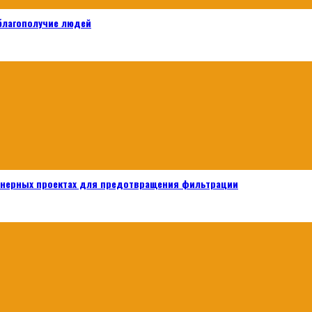
 благополучие людей
енерных проектах для предотвращения фильтрации