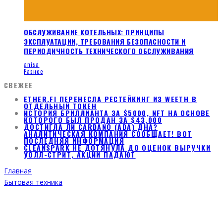
ОБСЛУЖИВАНИЕ КОТЕЛЬНЫХ: ПРИНЦИПЫ
ЭКСПЛУАТАЦИИ, ТРЕБОВАНИЯ БЕЗОПАСНОСТИ И
ПЕРИОДИЧНОСТЬ ТЕХНИЧЕСКОГО ОБСЛУЖИВАНИЯ
anisa
Разное
СВЕЖЕЕ
ETHER.FI ПЕРЕНЕСЛА РЕСТЕЙКИНГ ИЗ WEETH В
ОТДЕЛЬНЫЙ ТОКЕН
ИСТОРИЯ БРИЛЛИАНТА ЗА $5000, NFT НА ОСНОВЕ
КОТОРОГО БЫЛ ПРОДАН ЗА $43,000
ДОСТИГЛА ЛИ CARDANO (ADA) ДНА?
АНАЛИТИЧЕСКАЯ КОМПАНИЯ СООБЩАЕТ! ВОТ
ПОСЛЕДНЯЯ ИНФОРМАЦИЯ
CLEANSPARK НЕ ДОТЯНУЛА ДО ОЦЕНОК ВЫРУЧКИ
УОЛЛ-СТРИТ, АКЦИИ ПАДАЮТ
Главная
Бытовая техника