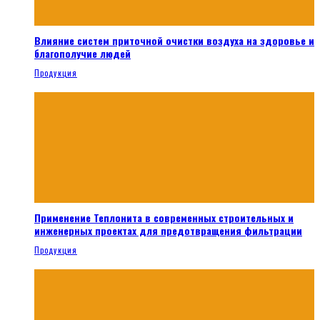
Влияние систем приточной очистки воздуха на здоровье и
благополучие людей
Продукция
Применение Теплонита в современных строительных и
инженерных проектах для предотвращения фильтрации
Продукция