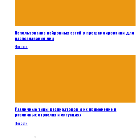
Использование нейронных сетей в программировании для
распознавания лиц
Новости
Различные типы респираторов и их применение в
различных отраслях и ситуациях
Новости