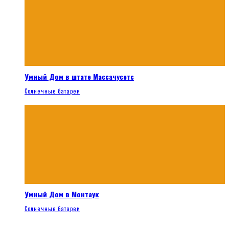
Умный Дом в штате Массачусетс
Солнечные батареи
Умный Дом в Монтаук
Солнечные батареи