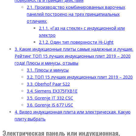
поверхность и принцип действия
2.1.
Производство комбинированных варочных
панелей построено на трех принципиальных
отличиях:
2.1.1.
«Газ на стекле» с индукционной или
электро
2.1.2.
Один тип поверхности Hi-Light
3.
Какие индукционные плиты самые надежные и лучшие.
Рейтинг ТОП 15 лучших индукционных плит 2019 – 2020
года! Плюсы и минусы, отзывы
3.1.
Плюсы и минусы
3.2.
ТОП 15 лучших индукционных плит 2019 – 2020
3.3.
Oberhof Paar S22
3.4.
Siemens EX375FXB1E
3.5.
Gorenje IT 332 CSC
3.6.
Gorenje IS 677 USC
4.
Видео индукционная плита или электрическая. Какую
плиту выбрать
Электрическая панель или индукционная,