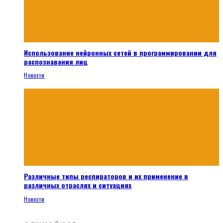
Использование нейронных сетей в программировании для
распознавания лиц
Новости
Различные типы респираторов и их применение в
различных отраслях и ситуациях
Новости