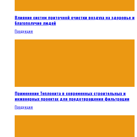
Влияние систем приточной очистки воздуха на здоровье и
благополучие людей
Продукция
Применение Теплонита в современных строительных и
инженерных проектах для предотвращения фильтрации
Продукция