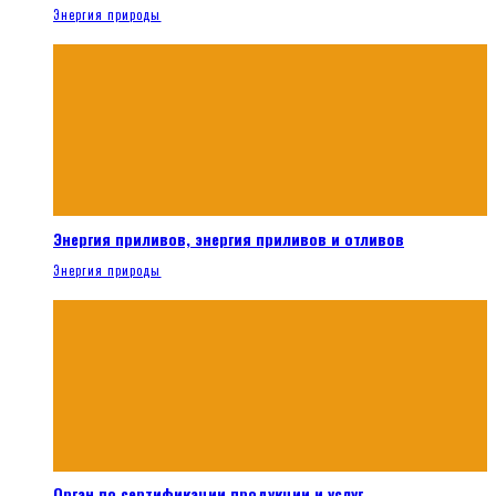
Энергия природы
Энергия приливов, энергия приливов и отливов
Энергия природы
Орган по сертификации продукции и услуг