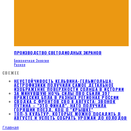
ПРОИЗВОДСТВО СВЕТОДИОДНЫХ ЭКРАНОВ
Бесконечная Энергия
Разное
СВЕЖЕЕ
НЕУСТОЙЧИВОСТЬ КЕЛЬВИНА-ГЕЛЬМГОЛЬЦА:
АСТРОФИЗИКИ ПОЛУЧИЛИ САМОЕ ДЕТАЛЬНОЕ
ИЗОБРАЖЕНИЕ ПОВЕРХНОСТИ СОЛНЦА В ИСТОРИИ
ЗА МИНУВШУЮ НОЧЬ СИЛЫ ПВО СБИЛИ 397
ВРАЖЕСКИХ БПЛА В РАЗНЫХ РЕГИОНАХ РОССИИ
СВОДКА С ФРОНТОВ СВО 8 АВГУСТА: ЗВОНОК
ПУТИНА – "ЭТО ФИНАЛ". НАТО ПОЛУЧИЛА
ГОРЯЩИЙ ПОЕЗД. КОЦ О "КРЫШКЕ"
ТОП-5 КУЛЬТУР, КОТОРЫЕ МОЖНО ПОСАДИТЬ В
АВГУСТЕ И УСПЕТЬ СОБРАТЬ УРОЖАЙ ДО ХОЛОДОВ
Главная