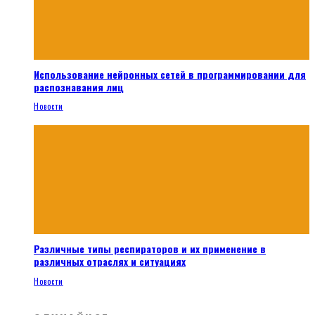
Использование нейронных сетей в программировании для
распознавания лиц
Новости
Различные типы респираторов и их применение в
различных отраслях и ситуациях
Новости