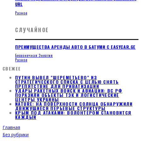
URL
Разное
СЛУЧАЙНОЕ
ПРЕИМУЩЕСТВА АРЕНДЫ АВТО В БАТУМИ С EASYCAR.GE
Бесконечная Энергия
Разное
СВЕЖЕЕ
ПУТИН ВЫВЕЛ "ШЕРЕМЕТЬЕВО" ИЗ
СТРАТЕГИЧЕСКОГО СПИСКА С ЦЕЛЬЮ СНЯТЬ
ПРЕПЯТСТВИЕ ДЛЯ ПРИВАТИЗАЦИИ
УДАРЫ РАКЕТНЫХ ВОЙСК И АВИАЦИИ: ВС РФ
ПОРАЗИЛИ ОБЪЕКТЫ ТЭК И ЛОГИСТИЧЕСКИЕ
ЦЕНТРЫ УКРАИНЫ
NATURE: НА ПОВЕРХНОСТИ СОЛНЦА ОБНАРУЖИЛИ
ДВИЖУЩИЕСЯ ПЕРЬЕВЫЕ СТРУКТУРЫ
КРЫМ ПОД АТАКАМИ: ВОЛОНТЕРОМ СТАНОВИТСЯ
КАЖДЫЙ
Главная
Без рубрики