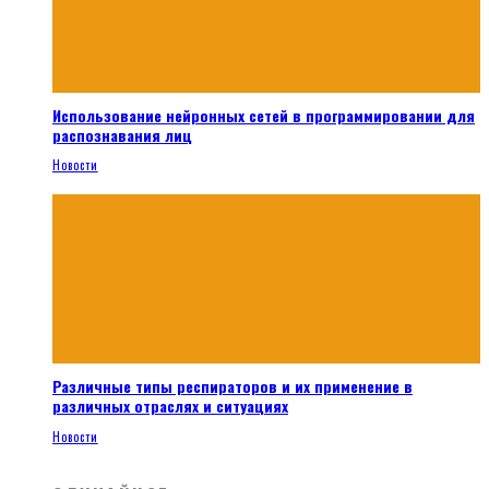
Использование нейронных сетей в программировании для
распознавания лиц
Новости
Различные типы респираторов и их применение в
различных отраслях и ситуациях
Новости