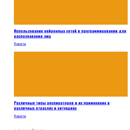
Использование нейронных сетей в программировании для
распознавания лиц
Новости
Различные типы респираторов и их применение в
различных отраслях и ситуациях
Новости