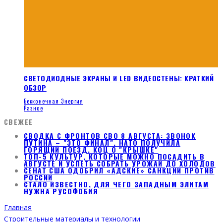
СВЕТОДИОДНЫЕ ЭКРАНЫ И LED ВИДЕОСТЕНЫ: КРАТКИЙ
ОБЗОР
Бесконечная Энергия
Разное
СВЕЖЕЕ
СВОДКА С ФРОНТОВ СВО 8 АВГУСТА: ЗВОНОК
ПУТИНА – "ЭТО ФИНАЛ". НАТО ПОЛУЧИЛА
ГОРЯЩИЙ ПОЕЗД. КОЦ О "КРЫШКЕ"
ТОП-5 КУЛЬТУР, КОТОРЫЕ МОЖНО ПОСАДИТЬ В
АВГУСТЕ И УСПЕТЬ СОБРАТЬ УРОЖАЙ ДО ХОЛОДОВ
СЕНАТ США ОДОБРИЛ «АДСКИЕ» САНКЦИИ ПРОТИВ
РОССИИ
СТАЛО ИЗВЕСТНО, ДЛЯ ЧЕГО ЗАПАДНЫМ ЭЛИТАМ
НУЖНА РУСОФОБИЯ
Главная
Строительные материалы и технологии