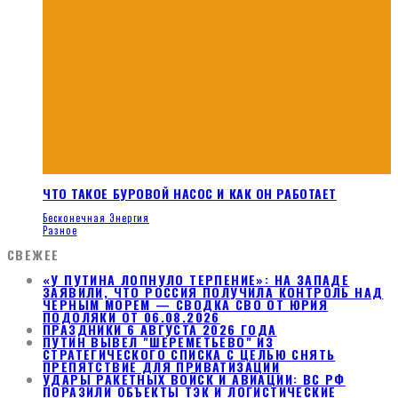
ЧТО ТАКОЕ БУРОВОЙ НАСОС И КАК ОН РАБОТАЕТ
Бесконечная Энергия
Разное
СВЕЖЕЕ
«У ПУТИНА ЛОПНУЛО ТЕРПЕНИЕ»: НА ЗАПАДЕ
ЗАЯВИЛИ, ЧТО РОССИЯ ПОЛУЧИЛА КОНТРОЛЬ НАД
ЧЕРНЫМ МОРЕМ — СВОДКА СВО ОТ ЮРИЯ
ПОДОЛЯКИ ОТ 06.08.2026
ПРАЗДНИКИ 6 АВГУСТА 2026 ГОДА
ПУТИН ВЫВЕЛ "ШЕРЕМЕТЬЕВО" ИЗ
СТРАТЕГИЧЕСКОГО СПИСКА С ЦЕЛЬЮ СНЯТЬ
ПРЕПЯТСТВИЕ ДЛЯ ПРИВАТИЗАЦИИ
УДАРЫ РАКЕТНЫХ ВОЙСК И АВИАЦИИ: ВС РФ
ПОРАЗИЛИ ОБЪЕКТЫ ТЭК И ЛОГИСТИЧЕСКИЕ