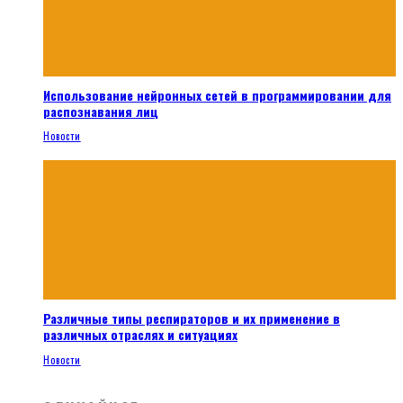
Использование нейронных сетей в программировании для
распознавания лиц
Новости
Различные типы респираторов и их применение в
различных отраслях и ситуациях
Новости