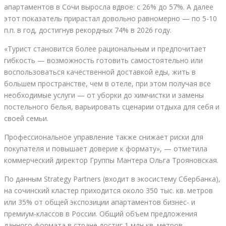
апартаментов в Сочи выросла вдвое: с 26% до 57%. А далее
этот показатель прирастал довольно равномерно — по 5-10
п.п. в год, достигнув рекордных 74% в 2026 году.
«Турист становится более рациональным и предпочитает
гибкость — возможность готовить самостоятельно или
воспользоваться качественной доставкой еды, жить в
большем пространстве, чем в отеле, при этом получая все
необходимые услуги — от уборки до химчистки и замены
постельного белья, варьировать сценарии отдыха для себя и
своей семьи.
Профессиональное управление также снижает риски для
покупателя и повышает доверие к формату», — отметила
коммерческий директор Группы Мантера Ольга Трояновская.
По данным Strategy Partners (входит в экосистему Сбербанка),
на сочинский кластер приходится около 350 тыс. кв. метров
или 35% от общей экспозиции апартаментов бизнес- и
премиум-классов в России. Общий объем предложения
данного формата в стране достиг 1 млн кв. метров.