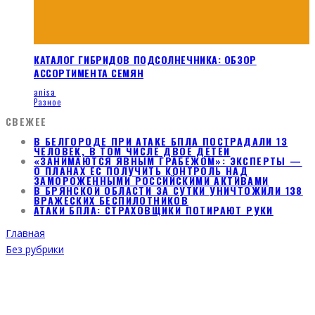
КАТАЛОГ ГИБРИДОВ ПОДСОЛНЕЧНИКА: ОБЗОР
АССОРТИМЕНТА СЕМЯН
anisa
Разное
СВЕЖЕЕ
В БЕЛГОРОДЕ ПРИ АТАКЕ БПЛА ПОСТРАДАЛИ 13
ЧЕЛОВЕК, В ТОМ ЧИСЛЕ ДВОЕ ДЕТЕЙ
«ЗАНИМАЮТСЯ ЯВНЫМ ГРАБЕЖОМ»: ЭКСПЕРТЫ —
О ПЛАНАХ ЕС ПОЛУЧИТЬ КОНТРОЛЬ НАД
ЗАМОРОЖЕННЫМИ РОССИЙСКИМИ АКТИВАМИ
В БРЯНСКОЙ ОБЛАСТИ ЗА СУТКИ УНИЧТОЖИЛИ 138
ВРАЖЕСКИХ БЕСПИЛОТНИКОВ
АТАКИ БПЛА: СТРАХОВЩИКИ ПОТИРАЮТ РУКИ
Главная
Без рубрики