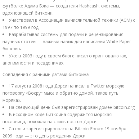
футболке Адама Бэка — создателя Hashcash, системы,
вдохновившей биткоин.
Участвовал в Ассоциации вычислительной техники (ACM) с
1997 по 1999 год.
Разрабатывал системы для подачи и рецензирования
научных статей — важный навык для написания White Paper
биткоина.
Уже в 2003 году в своем блоге писал о криптовалютах,
анонимности и псевдонимах.
Совпадения с ранними датами биткоина
17 августа 2008 года Дорси написал в Twitter морскую
поговорку «Вокруг мыса и обратно домой, таков путь
моряка».
На следующий день был зарегистрирован домен bitcoin.org.
В исходном коде биткоина содержится морская
пословица, похожая на стиль постов Дорси.
Сатоши зарегистрировался на Bitcoin Forum 19 ноября
2009 года — это день рождения Дорси.