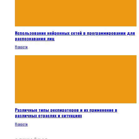
Использование нейронных сетей в программировании для
распознавания лиц
Новости
Различные типы респираторов и их применение в
различных отраслях и ситуациях
Новости