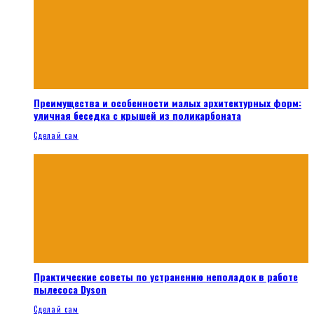
Преимущества и особенности малых архитектурных форм:
уличная беседка с крышей из поликарбоната
Сделай сам
Практические советы по устранению неполадок в работе
пылесоса Dyson
Сделай сам