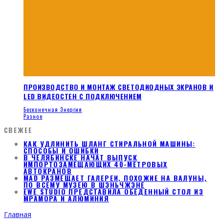
ПРОИЗВОДСТВО И МОНТАЖ СВЕТОДИОДНЫХ ЭКРАНОВ И
LED ВИДЕОСТЕН С ПОДКЛЮЧЕНИЕМ
Бесконечная Энергия
Разное
СВЕЖЕЕ
КАК УДЛИНИТЬ ШЛАНГ СТИРАЛЬНОЙ МАШИНЫ:
СПОСОБЫ И ОШИБКИ
В ЧЕЛЯБИНСКЕ НАЧАТ ВЫПУСК
ИМПОРТОЗАМЕЩАЮЩИХ 40-МЕТРОВЫХ
АВТОКРАНОВ
MAD РАЗМЕЩАЕТ ГАЛЕРЕИ, ПОХОЖИЕ НА ВАЛУНЫ,
ПО ВСЕМУ МУЗЕЮ В ШЭНЬЧЖЭНЕ
EWE STUDIO ПРЕДСТАВИЛА ОБЕДЕННЫЙ СТОЛ ИЗ
МРАМОРА И АЛЮМИНИЯ
Главная