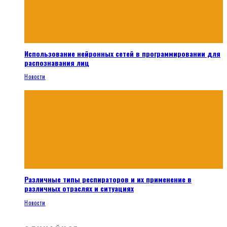
Использование нейронных сетей в программировании для
распознавания лиц
Новости
Различные типы респираторов и их применение в
различных отраслях и ситуациях
Новости