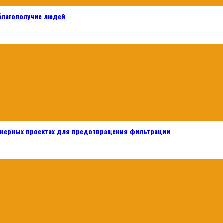
 благополучие людей
енерных проектах для предотвращения фильтрации