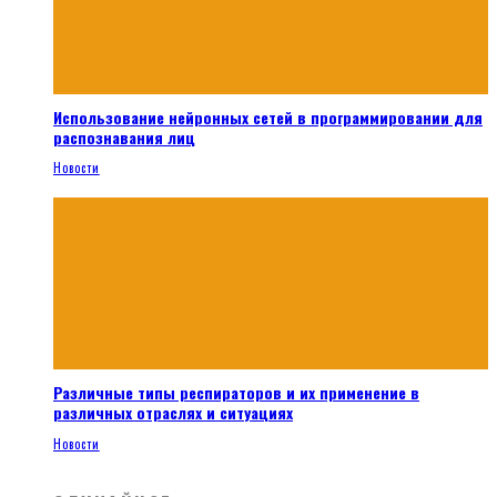
Использование нейронных сетей в программировании для
распознавания лиц
Новости
Различные типы респираторов и их применение в
различных отраслях и ситуациях
Новости