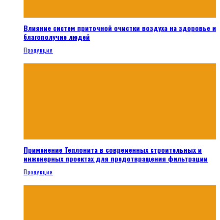
Влияние систем приточной очистки воздуха на здоровье и
благополучие людей
Продукция
Применение Теплонита в современных строительных и
инженерных проектах для предотвращения фильтрации
Продукция