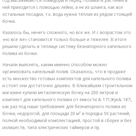
год высаживаются помидоры и перец. Поливать растения в
ней приходится с помощью лейки, а не из шланга, как все
остальные посадки, т.к. вода нужна теплая из рядом стоящей
бочки.
Казалось бы, ничего сложного, но все же. И с возрастом это
«но все же» становится только больше и тяжелее. В итоге
решили сделать в теплице систему безнапорного капельного
полива из бочки.
Начали выяснять, каким именно способом можно
организовать капельный полив. Оказалось, что в продаже
есть множество готовых комплектов для капельного полива
и стоят они достаточно дешево. В ближайшем строительном
магазине купили металлическую бочку на 200 литров и
комплект для капельного полива от емкости & 171;Жук& 187;,
как раз под наши требования: для безнапорного полива из
бочки, недорогой, для площади 20 м² и порядка 50 растений,
полной необходимой комплектацией, простой в сборке и без
излишеств, типа электрических таймеров и пр.