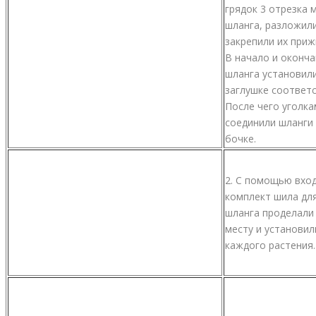
грядок 3 отрезка 
шланга, разложили
закрепили их при
В начало и оконч
шланга установили
заглушке соответс
После чего уголка
соединили шланги 
бочке.
2. С помощью вхо
комплект шила дл
шланга проделали
месту и установил
каждого растения.