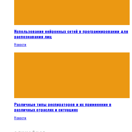
Использование нейронных сетей в программировании для
распознавания лиц
Новости
Различные типы респираторов и их применение в
различных отраслях и ситуациях
Новости