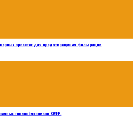
енерных проектах для предотвращения фильтрации
паяных теплообменников SWEP.