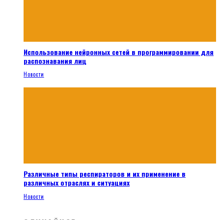
Использование нейронных сетей в программировании для
распознавания лиц
Новости
Различные типы респираторов и их применение в
различных отраслях и ситуациях
Новости