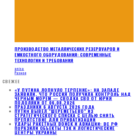
ПРОИЗВОДСТВО МЕТАЛЛИЧЕСКИХ РЕЗЕРВУАРОВ И
ЕМКОСТНОГО ОБОРУДОВАНИЯ: СОВРЕМЕННЫЕ
ТЕХНОЛОГИИ И ТРЕБОВАНИЯ
anisa
Разное
СВЕЖЕЕ
«У ПУТИНА ЛОПНУЛО ТЕРПЕНИЕ»: НА ЗАПАДЕ
ЗАЯВИЛИ, ЧТО РОССИЯ ПОЛУЧИЛА КОНТРОЛЬ НАД
ЧЕРНЫМ МОРЕМ — СВОДКА СВО ОТ ЮРИЯ
ПОДОЛЯКИ ОТ 06.08.2026
ПРАЗДНИКИ 6 АВГУСТА 2026 ГОДА
ПУТИН ВЫВЕЛ "ШЕРЕМЕТЬЕВО" ИЗ
СТРАТЕГИЧЕСКОГО СПИСКА С ЦЕЛЬЮ СНЯТЬ
ПРЕПЯТСТВИЕ ДЛЯ ПРИВАТИЗАЦИИ
УДАРЫ РАКЕТНЫХ ВОЙСК И АВИАЦИИ: ВС РФ
ПОРАЗИЛИ ОБЪЕКТЫ ТЭК И ЛОГИСТИЧЕСКИЕ
ЦЕНТРЫ УКРАИНЫ