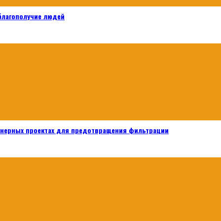
 благополучие людей
енерных проектах для предотвращения фильтрации