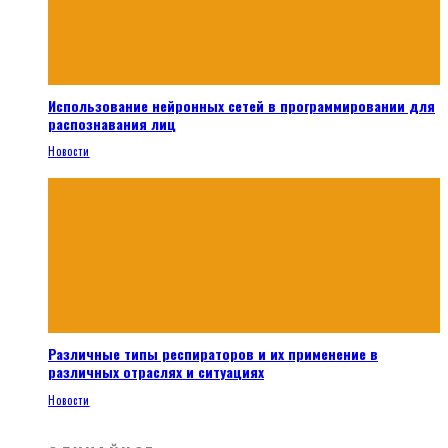
Использование нейронных сетей в программировании для
распознавания лиц
Новости
Различные типы респираторов и их применение в
различных отраслях и ситуациях
Новости