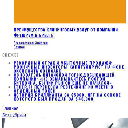
ПРЕИМУЩЕСТВА КЛИНИНГОВЫХ УСЛУГ ОТ КОМПАНИИ
ФРЕШРУМ В БРЕСТЕ
Бесконечная Энергия
Разное
СВЕЖЕЕ
РЕКОРДНЫЙ СТРАХ И УБЫТОЧНЫЕ ПРОДАЖИ:
РОЗНИЧНЫЕ ИНВЕСТОРЫ КАПИТУЛИРУЮТ НА ФОНЕ
ЭКСПЛОЙТА COLDCARD
ОСНОВАТЕЛЬ КИТАЙСКОЙ ГОРНОДОБЫВАЮЩЕЙ
КОМПАНИИ: «НЕ ОБМАНЫВАЙТЕСЬ РОСТОМ
БИТКОИНА, БЫЧИЙ РЫНОК ЕЩЕ НЕ НАЧАЛСЯ»
ETHER.FI ПЕРЕНЕСЛА РЕСТЕЙКИНГ ИЗ WEETH В
ОТДЕЛЬНЫЙ ТОКЕН
ИСТОРИЯ БРИЛЛИАНТА ЗА $5000, NFT НА ОСНОВЕ
КОТОРОГО БЫЛ ПРОДАН ЗА $43,000
Главная
Без рубрики