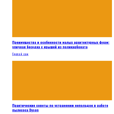
Преимущества и особенности малых архитектурных форм:
уличная беседка с крышей из поликарбоната
Сделай сам
Практические советы по устранению неполадок в работе
пылесоса Dyson