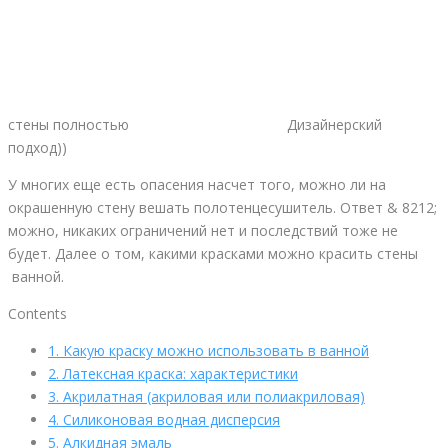
стены полностью
Дизайнерский
подход))
У многих еще есть опасения насчет того, можно ли на
окрашенную стену вешать полотенцесушитель. Ответ & 8212;
можно, никаких ограничений нет и последствий тоже не
будет. Далее о том, какими красками можно красить стены
ванной.
Contents
1.
Какую краску можно использовать в ванной
2.
Латексная краска: характеристики
3.
Акрилатная (акриловая или полиакриловая)
4.
Силиконовая водная дисперсия
5.
Алкидная эмаль