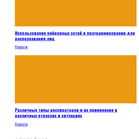
Использование нейронных сетей в программировании для
распознавания лиц
Новости
Различные типы респираторов и их применение в
различных отраслях и ситуациях
Новости