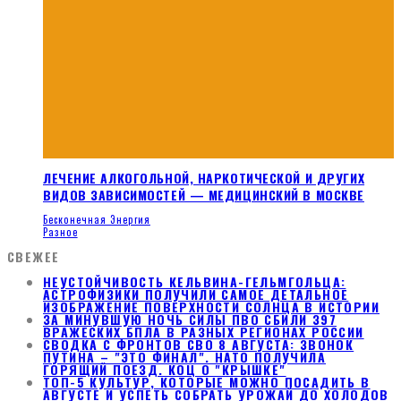
ЛЕЧЕНИЕ АЛКОГОЛЬНОЙ, НАРКОТИЧЕСКОЙ И ДРУГИХ
ВИДОВ ЗАВИСИМОСТЕЙ — МЕДИЦИНСКИЙ В МОСКВЕ
Бесконечная Энергия
Разное
СВЕЖЕЕ
НЕУСТОЙЧИВОСТЬ КЕЛЬВИНА-ГЕЛЬМГОЛЬЦА:
АСТРОФИЗИКИ ПОЛУЧИЛИ САМОЕ ДЕТАЛЬНОЕ
ИЗОБРАЖЕНИЕ ПОВЕРХНОСТИ СОЛНЦА В ИСТОРИИ
ЗА МИНУВШУЮ НОЧЬ СИЛЫ ПВО СБИЛИ 397
ВРАЖЕСКИХ БПЛА В РАЗНЫХ РЕГИОНАХ РОССИИ
СВОДКА С ФРОНТОВ СВО 8 АВГУСТА: ЗВОНОК
ПУТИНА – "ЭТО ФИНАЛ". НАТО ПОЛУЧИЛА
ГОРЯЩИЙ ПОЕЗД. КОЦ О "КРЫШКЕ"
ТОП-5 КУЛЬТУР, КОТОРЫЕ МОЖНО ПОСАДИТЬ В
АВГУСТЕ И УСПЕТЬ СОБРАТЬ УРОЖАЙ ДО ХОЛОДОВ