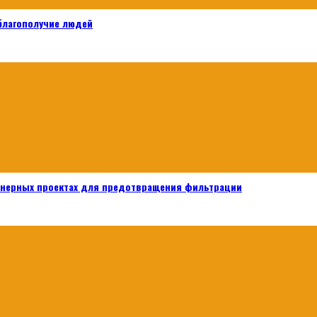
 благополучие людей
енерных проектах для предотвращения фильтрации