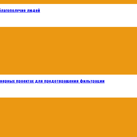
 благополучие людей
енерных проектах для предотвращения фильтрации