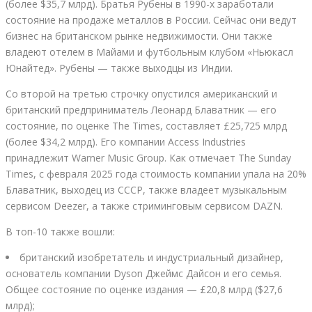
(более $35,7 млрд). Братья Рубены в 1990-х заработали
состояние на продаже металлов в России. Сейчас они ведут
бизнес на британском рынке недвижимости. Они также
владеют отелем в Майами и футбольным клубом «Ньюкасл
Юнайтед». Рубены — также выходцы из Индии.
Со второй на третью строчку опустился американский и
британский предприниматель Леонард Блаватник — его
состояние, по оценке The Times, составляет £25,725 млрд
(более $34,2 млрд). Его компании Access Industries
принадлежит Warner Music Group. Как отмечает The Sunday
Times, с февраля 2025 года стоимость компании упала на 20%
Блаватник, выходец из СССР, также владеет музыкальным
сервисом Deezer, а также стриминговым сервисом DAZN.
В топ-10 также вошли:
британский изобретатель и индустриальный дизайнер,
основатель компании Dyson Джеймс Дайсон и его семья.
Общее состояние по оценке издания — £20,8 млрд ($27,6
млрд);