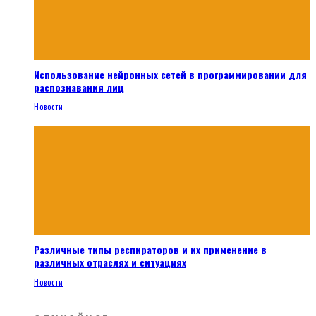
Использование нейронных сетей в программировании для
распознавания лиц
Новости
Различные типы респираторов и их применение в
различных отраслях и ситуациях
Новости