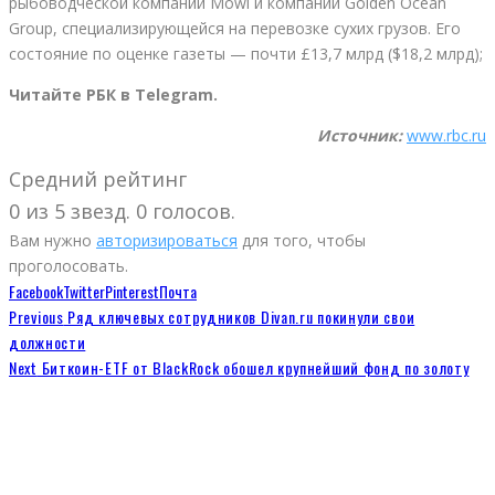
рыбоводческой компании Mowi и компании Golden Ocean
Group, специализирующейся на перевозке сухих грузов. Его
состояние по оценке газеты — почти £13,7 млрд ($18,2 млрд);
Читайте РБК в Telegram.
Источник:
www.rbc.ru
Средний рейтинг
0 из 5 звезд. 0 голосов.
Вам нужно
авторизироваться
для того, чтобы
проголосовать.
Facebook
Twitter
Pinterest
Почта
Previous
Ряд ключевых сотрудников Divan.ru покинули свои
должности
Next
Биткоин-ETF от BlackRock обошел крупнейший фонд по золоту