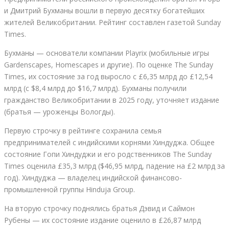
и Дмитрий Бухманы вошли в первую десятку богатейших
жителей Великобритании. Рейтинг составлен газетой Sunday
Times.
Бухманы — основатели компании Playrix (мобильные игры
Gardenscapes, Homescapes и другие). По оценке The Sunday
Times, их состояние за год выросло с £6,35 млрд до £12,54
млрд (c $8,4 млрд до $16,7 млрд). Бухманы получили
гражданство Великобритании в 2025 году, уточняет издание
(братья — уроженцы Вологды).
Первую строчку в рейтинге сохранила семья
предпринимателей с индийскими корнями Хиндуджа. Общее
состояние Гопи Хиндуджи и его родственников The Sunday
Times оценила £35,3 млрд ($46,95 млрд, падение на £2 млрд за
год). Хиндуджа — владелец индийской финансово-
промышленной группы Hinduja Group.
На вторую строчку поднялись братья Дэвид и Саймон
Рубены — их состояние издание оценило в £26,87 млрд