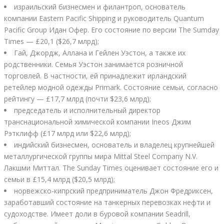
израильский бизнесмен и филантроп, основатель
компании Eastern Pacific Shipping и руководитель Quantum
Pacific Group Идан Офер. Его состояние по версии The Sumday
Times — £20,1 ($26,7 млрд);
Гай, Джордж, Аллана и Гейлен Уэстон, а также их
родственники. Семья Уэстон занимается розничной
торговлей. В частности, ей принадлежит ирландский
ретейлер модной одежды Primark. Состояние семьи, согласно
рейтингу — £17,7 млрд (почти $23,6 млрд);
председатель и исполнительный директор
транснациональной химической компании Ineos Джим
Рэтклифф (£17 млрд или $22,6 млрд);
индийский бизнесмен, основатель и владелец крупнейшей
металлургической группы мира Mittal Steel Company N.V.
Лакшми Миттал. The Sunday Times оценивает состояние его и
семьи в £15,4 млрд ($20,5 млрд);
норвежско-кипрский предприниматель Джон Фредриксен,
заработавший состояние на танкерных перевозках нефти и
судоходстве. Имеет доли в буровой компании Seadrill,