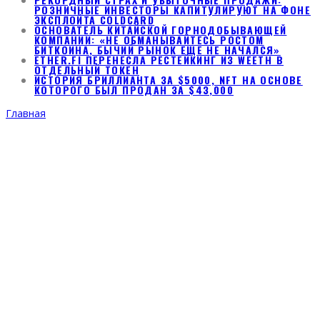
РОЗНИЧНЫЕ ИНВЕСТОРЫ КАПИТУЛИРУЮТ НА ФОНЕ
ЭКСПЛОЙТА COLDCARD
ОСНОВАТЕЛЬ КИТАЙСКОЙ ГОРНОДОБЫВАЮЩЕЙ
КОМПАНИИ: «НЕ ОБМАНЫВАЙТЕСЬ РОСТОМ
БИТКОИНА, БЫЧИЙ РЫНОК ЕЩЕ НЕ НАЧАЛСЯ»
ETHER.FI ПЕРЕНЕСЛА РЕСТЕЙКИНГ ИЗ WEETH В
ОТДЕЛЬНЫЙ ТОКЕН
ИСТОРИЯ БРИЛЛИАНТА ЗА $5000, NFT НА ОСНОВЕ
КОТОРОГО БЫЛ ПРОДАН ЗА $43,000
Главная