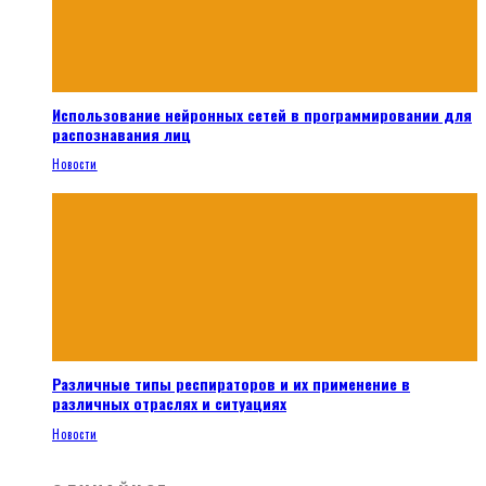
Использование нейронных сетей в программировании для
распознавания лиц
Новости
Различные типы респираторов и их применение в
различных отраслях и ситуациях
Новости