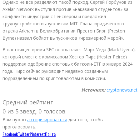
Однако не все разделяют такой подход. Сергей Горбунов из
Axelar Network выступил против «наказания студентов» за
конфликты индустрии с Генслером и предложил
трудоустройство выпускникам MIT. Глава юридического
отдела Arkham в Великобритании Престон Бирн (Preston
Byrne) назвал бойкот выпускников «чрезмерной мерой».
В настоящее время SEC возглавляет Марк Уеда (Mark Uyeda),
который вместе с комиссаром Хестер Пирс (Hester Peirce)
поддержал одобрение спотовых биткоин-ETF в январе 2024
года. Пирс сейчас руководит недавно созданным
подразделением по криптовалютам в комиссии.
Источник:
cryptonews.net
Средний рейтинг
0 из 5 звезд. 0 голосов.
Вам нужно
авторизироваться
для того, чтобы
проголосовать.
Facebook
Twitter
Pinterest
Почта