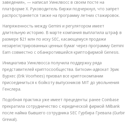
заведения», — написал Уинклвосс в своем посте на
платформе X. Руководитель биржи подчеркнул, что запрет
распространяется также на программу летних стажировок.
Напряженность между Gemini и регулятором имеет
длительную историю. В марте компания выплатила штраф в
размере $21 млн по иску SEC, касающемуся продажи
незарегистрированных ценных бумаг через программу Gemini
Earn совместно с обанкротившейся криптофирмой Genesis.
Инициатива Уинклвосса получила поддержку ряда
представителей криптосообщества. Биткоин-адвокат Эрик
Вурхес (Erik Voorhees) призвал все криптокомпании
присоединиться к бойкоту выпускников MIT до увольнения
Генслера.
Подобная практика уже имеет прецеденты: ранее Coinbase
прекратила сотрудничество с юридической фирмой Milbank
после найма бывшего сотрудника SEC Гурбира Гревала (Gurbir
Grewal).