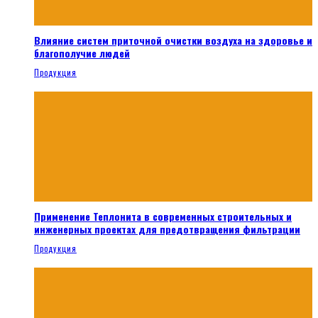
Влияние систем приточной очистки воздуха на здоровье и
благополучие людей
Продукция
Применение Теплонита в современных строительных и
инженерных проектах для предотвращения фильтрации
Продукция