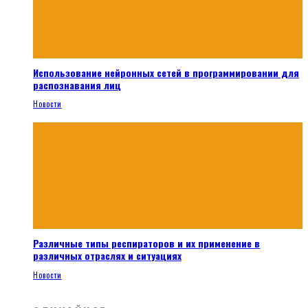
Использование нейронных сетей в программировании для
распознавания лиц
Новости
Различные типы респираторов и их применение в
различных отраслях и ситуациях
Новости